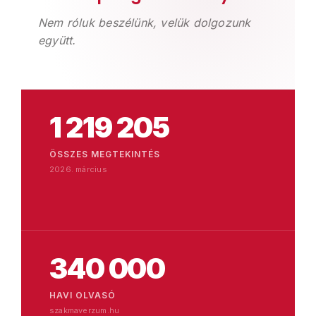
Nem róluk beszélünk, velük dolgozunk
együtt.
1 219 205
ÖSSZES MEGTEKINTÉS
2026. március
340 000
HAVI OLVASÓ
szakmaverzum.hu