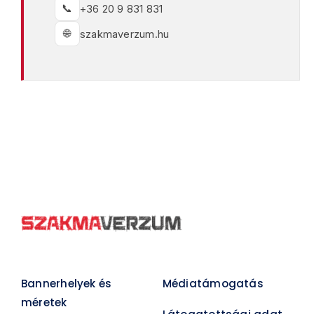
📞
+36 20 9 831 831
🌐
szakmaverzum.hu
Bannerhelyek és
Médiatámogatás
méretek