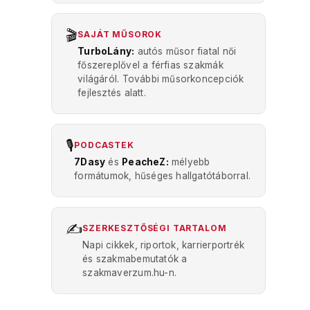
🎬
SAJÁT MŰSOROK
TurboLány:
autós műsor fiatal női
főszereplővel a férfias szakmák
világáról. További műsorkoncepciók
fejlesztés alatt.
🎙️
PODCASTEK
7Dasy
és
PeacheZ:
mélyebb
formátumok, hűséges hallgatótáborral.
✍️
SZERKESZTŐSÉGI TARTALOM
Napi cikkek, riportok, karrierportrék
és szakmabemutatók a
szakmaverzum.hu-n.