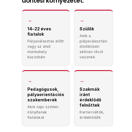
döntési környezetet.
→
→
14–22 éves
Szülők
fiatalok
Akik a
Pályaválasztás előtt
pályaválasztási
vagy az első
döntésben
munkahely
aktívan részt
küszöbén
vesznek
→
→
Pedagógusok,
Szakmák
pályaorientációs
iránt
szakemberek
érdeklődő
felnőttek
Akik napi szinten
irányítanak
Karrierváltók,
fiatalokat
érdeklődők