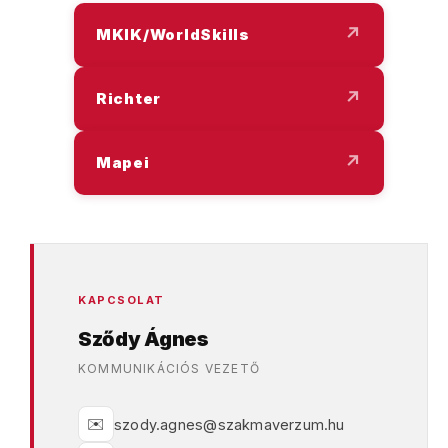
↗
MKIK/WorldSkills
↗
Richter
↗
Mapei
KAPCSOLAT
Sződy Ágnes
KOMMUNIKÁCIÓS VEZETŐ
✉️
szody.agnes@szakmaverzum.hu